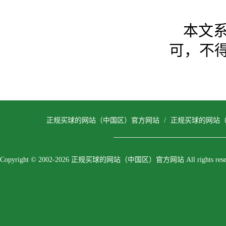
本文
可，不
正规买球的网站（中国区）官方网站
/
正规买球的网站
Copyright © 2002-2026 正规买球的网站（中国区）官方网站 All rights reser