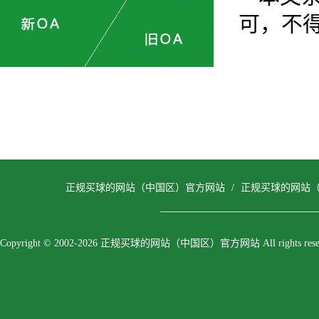
可，不
正规买球的网站（中国区）官方网站
/
正规买球的网站
Copyright © 2002-2026 正规买球的网站（中国区）官方网站 All rights reser