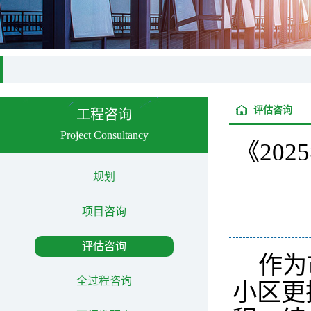
评估咨询
工程咨询
Project Consultancy
《20
规划
项目咨询
评估咨询
作为
全过程咨询
小区更