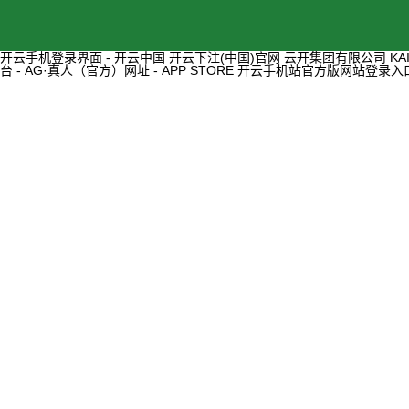
开云手机登录界面 - 开云中国
开云下注(中国)官网
云开集团有限公司
KA
台 - AG·真人（官方）网址 - APP STORE
开云手机站官方版网站登录入口