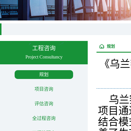
规划
工程咨询
Project Consultancy
《乌兰
规划
项目咨询
乌兰
评估咨询
项目通
全过程咨询
结合模