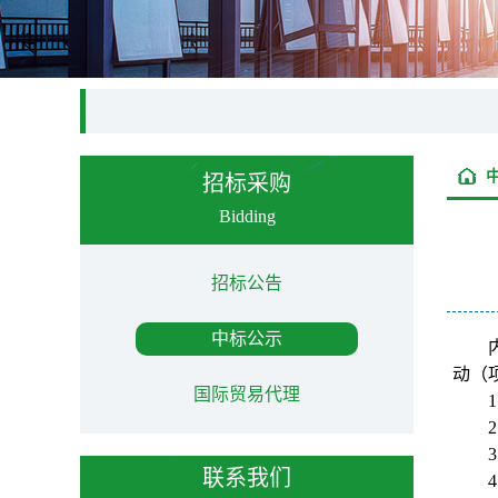
招标采购
Bidding
招标公告
中标公示
动（项
国际贸易代理
1
2
3
联系我们
4