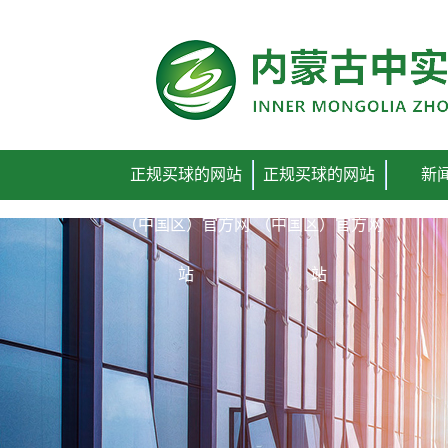
正规买球的网站（中国区）官方网站
正规买球的网站
正规买球的网站
新
（中国区）官方网
（中国区）官方网
站
站