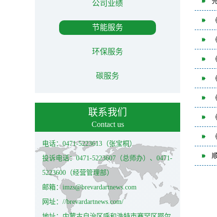
公司业绩
节能服务
环保服务
碳服务
联系我们
Contact us
电话：0471-5223613（张宝桐）
投诉电话：0471-5223607（总师办）、0471-
5223600（经营管理部）
邮箱：imzs@brevardartnews.com
网址：//brevardartnews.com/
地址：内蒙古自治区呼和浩特市赛罕区鄂尔