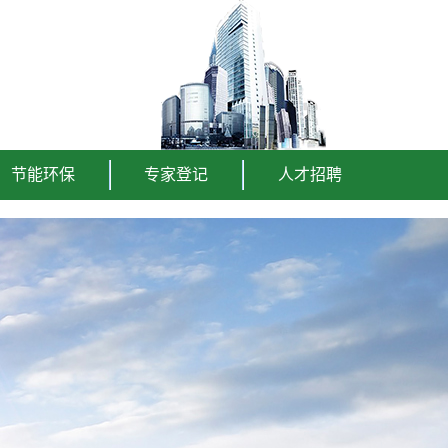
节能环保
专家登记
人才招聘