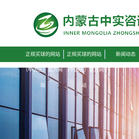
正规买球的网站（中国区）官方网站
正规买球的网站
正规买球的网站
新闻动态
（中国区）官方网
（中国区）官方网
站
站