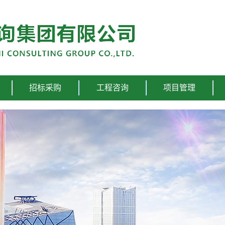
招标采购
工程咨询
项目管理