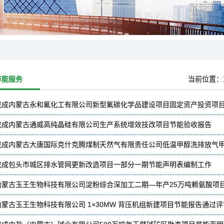
节能服务
当前位置：
完成内蒙古永和氟化工有限公司新型氟碳化学品建设项目固定资产投资项
完成内蒙古通威高纯晶硅有限公司生产系统增效技改项目节能验收报告
完成内蒙古大唐国际克什克腾煤制天然气有限责任公司低温甲醇洗排放气
完成包头市城区排水管网更新改造项目一部分一期节能声明表编制工作
内蒙古玉王生物科技有限公司淀粉综合深加工二期—年产25万吨赖氨酸项
内蒙古玉王生物科技有限公司 1×30MW 背压机组新建项目节能报告通过评