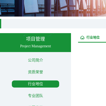
行业地位
项目管理
Project Management
公司简介
资质荣誉
行业地位
专业团队