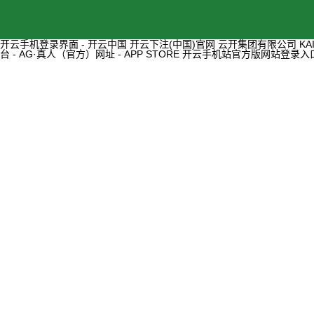
开云手机登录界面 - 开云中国
开云下注(中国)官网
云开集团有限公司
KA
台 - AG·真人（官方）网址 - APP STORE
开云手机站官方版网站登录入口