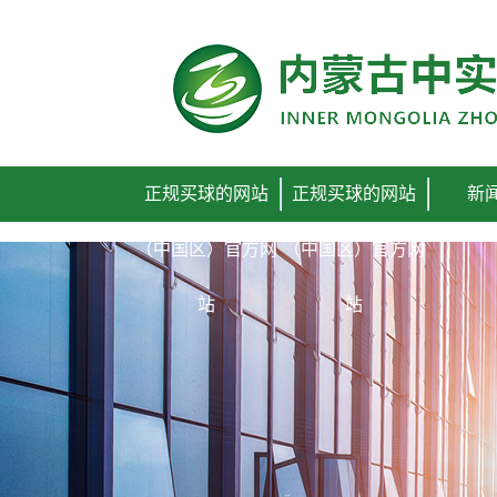
正规买球的网站（中国区）官方网站
正规买球的网站
正规买球的网站
新
（中国区）官方网
（中国区）官方网
站
站