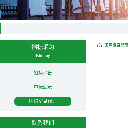
国际贸易代
招标采购
Bidding
招标公告
中标公示
国际贸易代理
联系我们