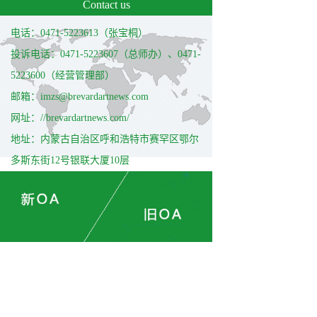
Contact us
电话：0471-5223613（张宝桐）
投诉电话：0471-5223607（总师办）、0471-
5223600（经营管理部）
邮箱：imzs@brevardartnews.com
网址：//brevardartnews.com/
地址：内蒙古自治区呼和浩特市赛罕区鄂尔
多斯东街12号银联大厦10层